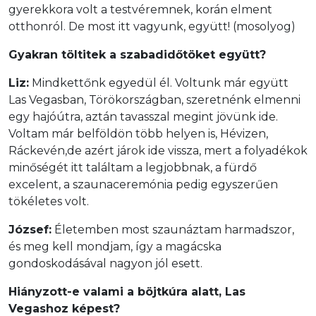
gyerekkora volt a testvéremnek, korán elment
otthonról. De most itt vagyunk, együtt! (mosolyog)
Gyakran töltitek a szabadidőtöket együtt?
Liz:
Mindkettőnk egyedül él. Voltunk már együtt
Las Vegasban, Törökországban, szeretnénk elmenni
egy hajóútra, aztán tavasszal megint jövünk ide.
Voltam már belföldön több helyen is, Hévizen,
Ráckevén,de azért járok ide vissza, mert a folyadékok
minőségét itt találtam a legjobbnak, a fürdő
excelent, a szaunaceremónia pedig egyszerűen
tökéletes volt.
József:
Életemben most szaunáztam harmadszor,
és meg kell mondjam, így a magácska
gondoskodásával nagyon jól esett.
Hiányzott-e valami a böjtkúra alatt, Las
Vegashoz képest?