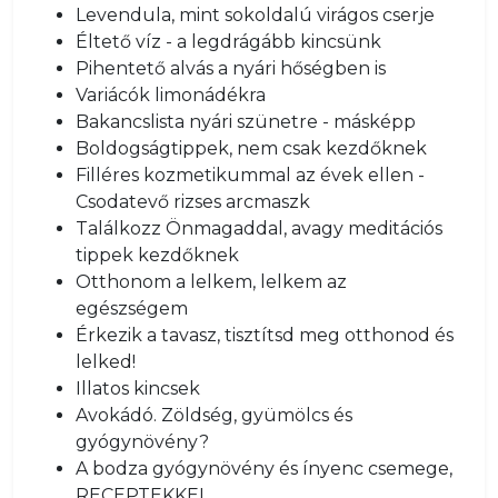
Levendula, mint sokoldalú virágos cserje
Éltető víz - a legdrágább kincsünk
Pihentető alvás a nyári hőségben is
Variácók limonádékra
Bakancslista nyári szünetre - másképp
Boldogságtippek, nem csak kezdőknek
Filléres kozmetikummal az évek ellen -
Csodatevő rizses arcmaszk
Találkozz Önmagaddal, avagy meditációs
tippek kezdőknek
Otthonom a lelkem, lelkem az
egészségem
Érkezik a tavasz, tisztítsd meg otthonod és
lelked!
Illatos kincsek
Avokádó. Zöldség, gyümölcs és
gyógynövény?
A bodza gyógynövény és ínyenc csemege,
RECEPTEKKEL