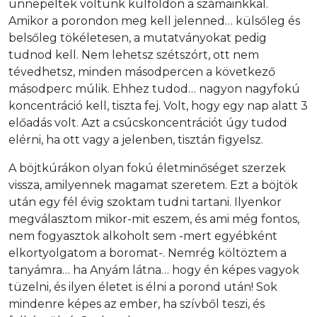
ünnepeltek voltunk külföldön a számainkkal.
Amikor a porondon meg kell jelenned… külsőleg és
belsőleg tökéletesen, a mutatványokat pedig
tudnod kell. Nem lehetsz szétszórt, ott nem
tévedhetsz, minden másodpercen a következő
másodperc múlik. Ehhez tudod… nagyon nagyfokú
koncentráció kell, tiszta fej. Volt, hogy egy nap alatt 3
előadás volt. Azt a csúcskoncentrációt úgy tudod
elérni, ha ott vagy a jelenben, tisztán figyelsz.
A böjtkúrákon olyan fokú életminőséget szerzek
vissza, amilyennek magamat szeretem. Ezt a böjtök
után egy fél évig szoktam tudni tartani. Ilyenkor
megválasztom mikor-mit eszem, és ami még fontos,
nem fogyasztok alkoholt sem -mert egyébként
elkortyolgatom a boromat-. Nemrég költöztem a
tanyámra… ha Anyám látna… hogy én képes vagyok
tüzelni, és ilyen életet is élni a porond után! Sok
mindenre képes az ember, ha szívből teszi, és