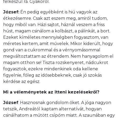
felkészül rá. Gyakorol.
József:
Én pedig egyébként is hiú vagyok az
étkezésemre. Csak azt eszem meg, amiről tudom,
hogy miből van. Házi sajtot, háznál veszem a friss
húst, magam csinálom a kolbászt, a pálinkát, a bort.
Ezeket kíméletes mennyiségben fogyasztom, van
méretes kertem, amit művelek. Mikor kiderült, hogy
gond van a cukrommal és a vérnyomásommal
megváltoztattam az étrendem. Nem hanyagolom el
magam otthon se! Tiszta rozskenyeret, nádcukrot
fogyasztok, ezekre mindenkinek oda kellene
figyelnie, főleg az idősebbeknek, csak jó szokás
kérdése az egész.
Mi a véleményetek az itteni kezelésekről?
József
: Hasznosnak gondolom őket. A jóga nagyon
tetszik, Andreától kaptam alternatívát, hogyan
csinálhatom a műtött csípőm miatt. A szaunában egy