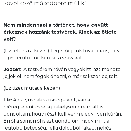
következő másodperc múlik"
Nem mindennapi a történet, hogy együtt
érkeznek hozzánk testvérek. Kinek az ötlete
volt?
(Liz felteszi a kezét) Tegeződjünk továbbra is, úgy
egyszerűbb, ne keresd a szavakat.
József
: A testvérem révén vagyok itt, azt mondta
jöjjek el, nem fogok éhezni, ő már sokszor böjtölt.
(Liz tizet mutat a kezén)
Liz:
A bátyusnak szüksége volt, van a
méregtelenítésre, a pikkelysömöre miatt is
gondoltam, hogy részt kell vennie egy ilyen kúrán.
Erről a sömörről is azt gondolom, hogy mint a
legtöbb betegség, lelki dologból fakad, nehéz