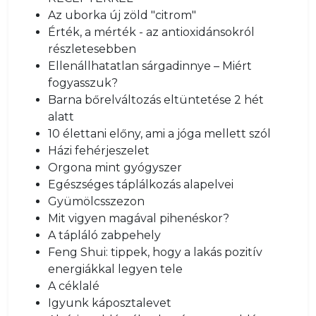
Az uborka új zöld "citrom"
Érték, a mérték - az antioxidánsokról
részletesebben
Ellenállhatatlan sárgadinnye – Miért
fogyasszuk?
Barna bőrelváltozás eltüntetése 2 hét
alatt
10 élettani előny, ami a jóga mellett szól
Házi fehérjeszelet
Orgona mint gyógyszer
Egészséges táplálkozás alapelvei
Gyümölcsszezon
Mit vigyen magával pihenéskor?
A tápláló zabpehely
Feng Shui: tippek, hogy a lakás pozitív
energiákkal legyen tele
A céklalé
Igyunk káposztalevet