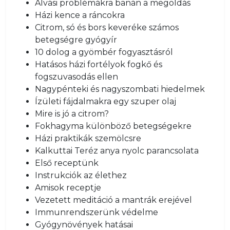
Alvási problémákra banán a megoldás
Házi kence a ráncokra
Citrom, só és bors keveréke számos
betegségre gyógyír
10 dolog a gyömbér fogyasztásról
Hatásos házi fortélyok fogkő és
fogszuvasodás ellen
Nagypénteki és nagyszombati hiedelmek
Ízületi fájdalmakra egy szuper olaj
Mire is jó a citrom?
Fokhagyma különböző betegségekre
Házi praktikák szemölcsre
Kalkuttai Teréz anya nyolc parancsolata
Első receptünk
Instrukciók az élethez
Amisok receptje
Vezetett meditáció a mantrák erejével
Immunrendszerünk védelme
Gyógynövények hatásai