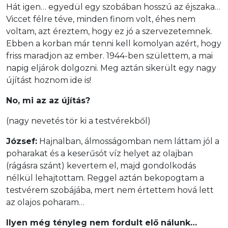
Hát igen… egyedül egy szobában hosszú az éjszaka…
Viccet félre téve, minden finom volt, éhes nem
voltam, azt éreztem, hogy ez jó a szervezetemnek.
Ebben a korban már tenni kell komolyan azért, hogy
friss maradjon az ember. 1944-ben születtem, a mai
napig eljárok dolgozni. Meg aztán sikerült egy nagy
újítást hoznom ide is!
No, mi az az újítás?
(nagy nevetés tör ki a testvérekből)
József:
Hajnalban, álmosságomban nem láttam jól a
poharakat és a keserűsót víz helyet az olajban
(rágásra szánt) kevertem el, majd gondolkodás
nélkül lehajtottam. Reggel aztán bekopogtam a
testvérem szobájába, mert nem értettem hová lett
az olajos poharam…
Ilyen még tényleg nem fordult elő nálunk…