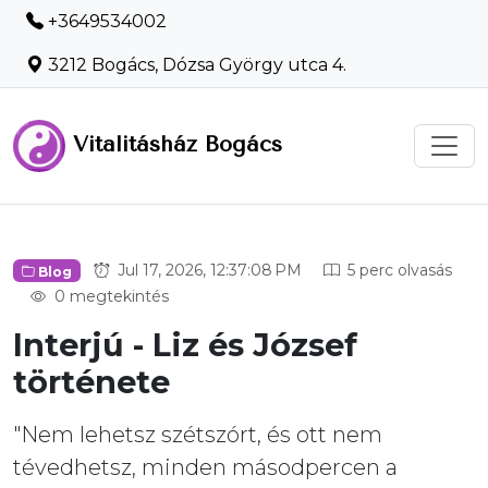
+3649534002
3212 Bogács, Dózsa György utca 4.
Vitalitásház Bogács
Jul 17, 2026, 12:37:08 PM
5 perc olvasás
Blog
0 megtekintés
Interjú - Liz és József
története
"Nem lehetsz szétszórt, és ott nem
tévedhetsz, minden másodpercen a