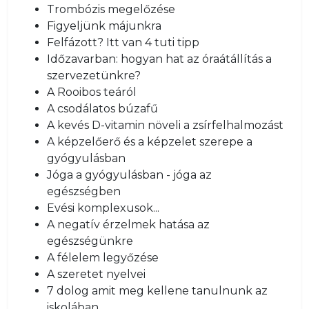
Trombózis megelőzése
Figyeljünk májunkra
Felfázott? Itt van 4 tuti tipp
Időzavarban: hogyan hat az óraátállítás a
szervezetünkre?
A Rooibos teáról
A csodálatos búzafű
A kevés D-vitamin növeli a zsírfelhalmozást
A képzelőerő és a képzelet szerepe a
gyógyulásban
Jóga a gyógyulásban - jóga az
egészségben
Evési komplexusok...
A negatív érzelmek hatása az
egészségünkre
A félelem legyőzése
A szeretet nyelvei
7 dolog amit meg kellene tanulnunk az
iskolában