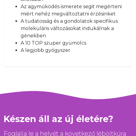
Az agyműködés ismerete segit megérteni
miért nehéz megváltoztatni érzésinket
A tudatosság és a gondolatok specifikus
molekuláris változásokat indukálnak a
génekben
A 10 TOP szuper gyümölcs
A legjobb gyógyszer
Készen áll az új életére?
Foglalja le a helyét a következő léböjtkúra