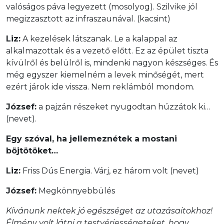
valóságos páva legyezett (mosolyog). Szilvike jól
megizzasztott az infraszaunával. (kacsint)
Liz:
A kezelések látszanak. Le a kalappal az
alkalmazottak és a vezető előtt. Ez az épület tiszta
kívülről és belülről is, mindenki nagyon készséges. És
még egyszer kiemelném a levek minőségét, mert
ezért járok ide vissza. Nem reklámból mondom.
József:
a pajzán részeket nyugodtan húzzátok ki…
(nevet).
Egy szóval, ha jellemeznétek a mostani
böjtötöket…
Liz:
Friss Dús Energia. Várj, ez három volt (nevet)
József:
Megkönnyebbülés
Kívánunk nektek jó egészséget az utazásaitokhoz!
Élmény volt látni a testvériességeteket, hogy