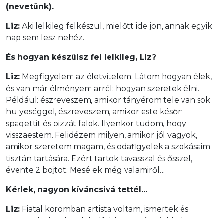
(nevetünk).
Liz:
Aki lelkileg felkészül, mielőtt ide jön, annak egyik
nap sem lesz nehéz.
És hogyan készülsz fel lelkileg, Liz?
Liz:
Megfigyelem az életvitelem. Látom hogyan élek,
és van már élményem arról: hogyan szeretek élni.
Például: észreveszem, amikor tányérom tele van sok
hülyeséggel, észreveszem, amikor este későn
spagettit és pizzát falok. Ilyenkor tudom, hogy
visszaestem. Felidézem milyen, amikor jól vagyok,
amikor szeretem magam, és odafigyelek a szokásaim
tisztán tartására. Ezért tartok tavasszal és ősszel,
évente 2 böjtöt. Mesélek még valamiről…
Kérlek, nagyon kíváncsivá tettél…
Liz:
Fiatal koromban artista voltam, ismertek és