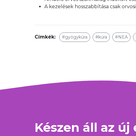
A kezelések hosszabbítása csak orvosi 
Címkék:
#gyógykúra
#kúra
#NEA
Készen áll az új