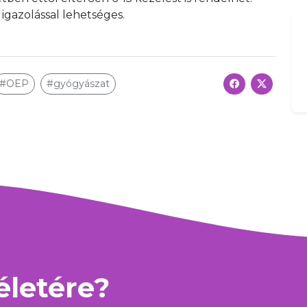
igazolással lehetséges.
#OEP
#gyógyászat
 életére?