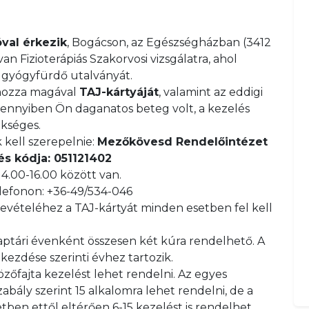
val érkezik
, Bogácson, az Egészségházban (3412
n Fizioterápiás Szakorvosi vizsgálatra, ahol
k gyógyfürdő utalványát.
hozza magával
TAJ-kártyáját
, valamint az eddigi
 Amennyiben Ön daganatos beteg volt, a kezelés
ükséges.
 kell szerepelnie:
Mezőkövesd Rendelőintézet
s kódja: 051121402
14.00-16.00 között van.
lefonon: +36-49/534-046
vételéhez a TAJ-kártyát minden esetben fel kell
aptári évenként összesen két kúra rendelhető. A
zdése szerinti évhez tartozik.
őfajta kezelést lehet rendelni. Az egyes
abály szerint 15 alkalomra lehet rendelni, de a
tben ettől eltérően 6-15 kezelést is rendelhet.