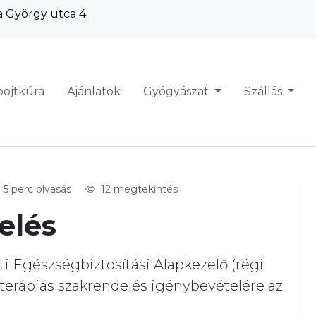
 György utca 4.
böjtkúra
Ajánlatok
Gyógyászat
Szállás
5 perc olvasás
12 megtekintés
elés
 Egészségbiztosítási Alapkezelő (régi
terápiás szakrendelés igénybevételére az