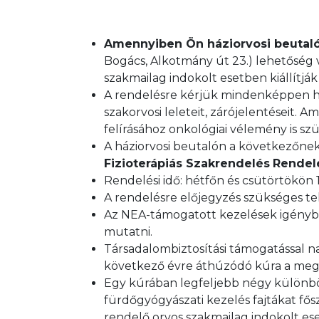
Amennyiben Ön háziorvosi beutaló
Bogács, Alkotmány út 23.) lehetőség va
szakmailag indokolt esetben kiállítjá
A rendelésre kérjük mindenképpen 
szakorvosi leleteit, zárójelentéseit.
felírásához onkológiai vélemény is sz
A háziorvosi beutalón a következőnek
Fizioterápiás Szakrendelés
Rendelé
Rendelési idő: hétfőn és csütörtökön 
A rendelésre előjegyzés szükséges te
Az NEA-támogatott kezelések igénybe
mutatni.
Társadalombiztosítási támogatással n
következő évre áthúzódó kúra a megke
Egy kúrában legfeljebb négy különböz
fürdőgyógyászati kezelés fajtákat fősz
rendelő orvos szakmailag indokolt ese