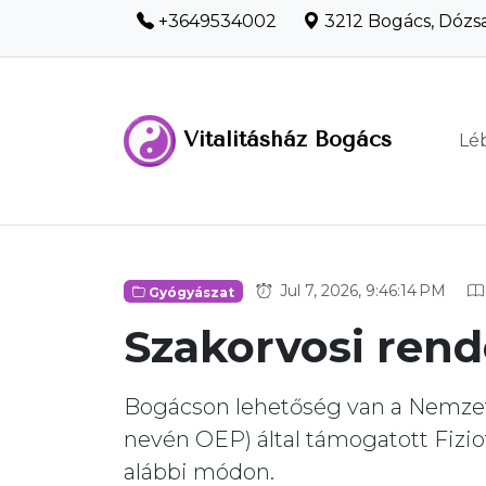
+3649534002
3212 Bogács, Dózsa
Vitalitásház Bogács
Lé
Jul 7, 2026, 9:46:14 PM
Gyógyászat
Szakorvosi rend
Bogácson lehetőség van a Nemzeti
nevén OEP) által támogatott Fizio
alábbi módon.