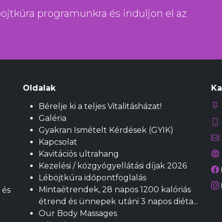
éböjtkúra programunkra és induljon el az
Oldalak
Ka
Bérelje ki a teljes Vitalitásházat!
Galéria
Gyakran Ismételt Kérdések (GYIK)
Kapcsolat
Kavitációs ultrahang
Kezelési / közgyógyellátási díjak 2026
Léböjtkúra időpontfoglalás
Mintaétrendek, 28 napos 1200 kalóriás
 és
étrend és ünnepek utáni 3 napos diéta...
Our Body Massages