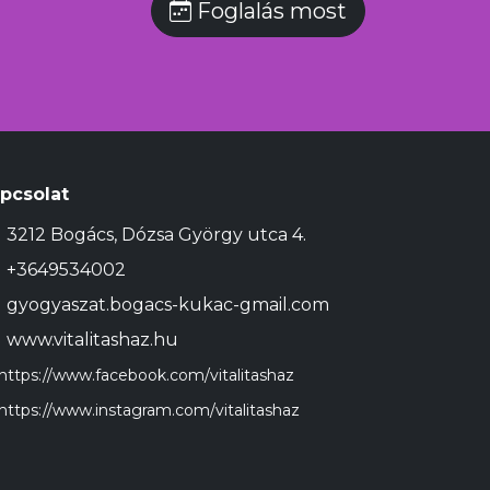
Foglalás most
pcsolat
3212 Bogács, Dózsa György utca 4.
+3649534002
gyogyaszat.bogacs-kukac-gmail.com
www.vitalitashaz.hu
https://www.facebook.com/vitalitashaz
https://www.instagram.com/vitalitashaz