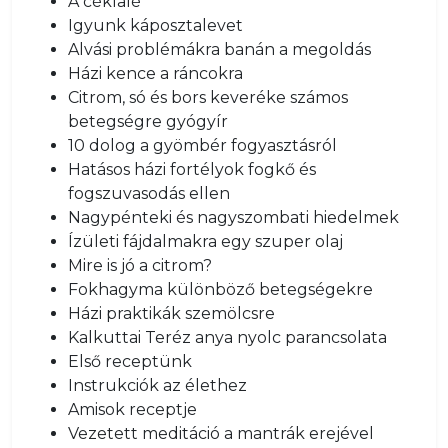
A céklalé
Igyunk káposztalevet
Alvási problémákra banán a megoldás
Házi kence a ráncokra
Citrom, só és bors keveréke számos
betegségre gyógyír
10 dolog a gyömbér fogyasztásról
Hatásos házi fortélyok fogkő és
fogszuvasodás ellen
Nagypénteki és nagyszombati hiedelmek
Ízületi fájdalmakra egy szuper olaj
Mire is jó a citrom?
Fokhagyma különböző betegségekre
Házi praktikák szemölcsre
Kalkuttai Teréz anya nyolc parancsolata
Első receptünk
Instrukciók az élethez
Amisok receptje
Vezetett meditáció a mantrák erejével