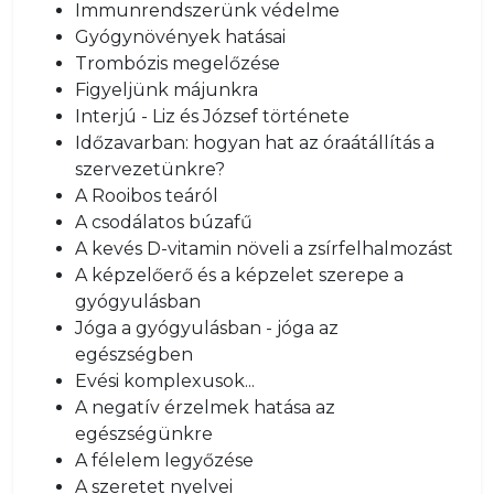
Immunrendszerünk védelme
Gyógynövények hatásai
Trombózis megelőzése
Figyeljünk májunkra
Interjú - Liz és József története
Időzavarban: hogyan hat az óraátállítás a
szervezetünkre?
A Rooibos teáról
A csodálatos búzafű
A kevés D-vitamin növeli a zsírfelhalmozást
A képzelőerő és a képzelet szerepe a
gyógyulásban
Jóga a gyógyulásban - jóga az
egészségben
Evési komplexusok...
A negatív érzelmek hatása az
egészségünkre
A félelem legyőzése
A szeretet nyelvei