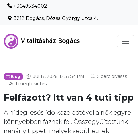
+3649534002
3212 Bogács, Dózsa György utca 4.
Vitalitásház Bogács
Jul 17, 2026, 12:37:34 PM
5 perc olvasás
Blog
1 megtekintés
Felfázott? Itt van 4 tuti tipp
A hideg, esős idő közeledtével a nők egyre
könnyebben fáznak fel. Összegyűjtöttünk
néhány tippet, melyek segíthetnek