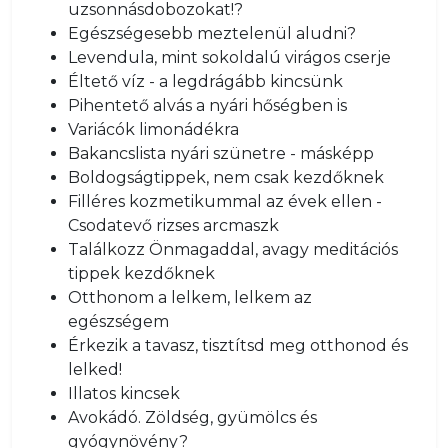
uzsonnásdobozokat!?
Egészségesebb meztelenül aludni?
Levendula, mint sokoldalú virágos cserje
Éltető víz - a legdrágább kincsünk
Pihentető alvás a nyári hőségben is
Variácók limonádékra
Bakancslista nyári szünetre - másképp
Boldogságtippek, nem csak kezdőknek
Filléres kozmetikummal az évek ellen -
Csodatevő rizses arcmaszk
Találkozz Önmagaddal, avagy meditációs
tippek kezdőknek
Otthonom a lelkem, lelkem az
egészségem
Érkezik a tavasz, tisztítsd meg otthonod és
lelked!
Illatos kincsek
Avokádó. Zöldség, gyümölcs és
gyógynövény?