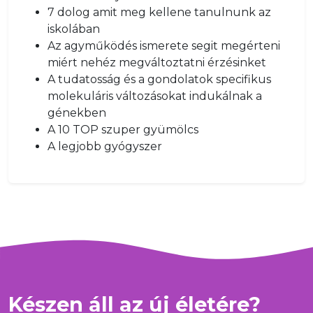
7 dolog amit meg kellene tanulnunk az
iskolában
Az agyműködés ismerete segit megérteni
miért nehéz megváltoztatni érzésinket
A tudatosság és a gondolatok specifikus
molekuláris változásokat indukálnak a
génekben
A 10 TOP szuper gyümölcs
A legjobb gyógyszer
Készen áll az új életére?