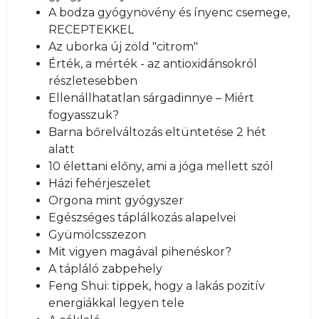
A bodza gyógynövény és ínyenc csemege,
RECEPTEKKEL
Az uborka új zöld "citrom"
Érték, a mérték - az antioxidánsokról
részletesebben
Ellenállhatatlan sárgadinnye – Miért
fogyasszuk?
Barna bőrelváltozás eltüntetése 2 hét
alatt
10 élettani előny, ami a jóga mellett szól
Házi fehérjeszelet
Orgona mint gyógyszer
Egészséges táplálkozás alapelvei
Gyümölcsszezon
Mit vigyen magával pihenéskor?
A tápláló zabpehely
Feng Shui: tippek, hogy a lakás pozitív
energiákkal legyen tele