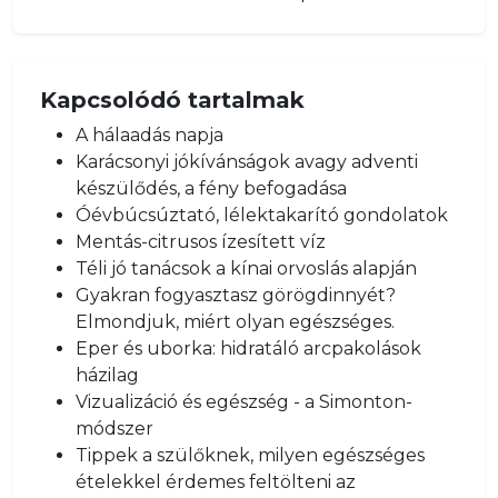
Kapcsolódó tartalmak
A hálaadás napja
Karácsonyi jókívánságok avagy adventi
készülődés, a fény befogadása
Óévbúcsúztató, lélektakarító gondolatok
Mentás-citrusos ízesített víz
Téli jó tanácsok a kínai orvoslás alapján
Gyakran fogyasztasz görögdinnyét?
Elmondjuk, miért olyan egészséges.
Eper és uborka: hidratáló arcpakolások
házilag
Vizualizáció és egészség - a Simonton-
módszer
Tippek a szülőknek, milyen egészséges
ételekkel érdemes feltölteni az