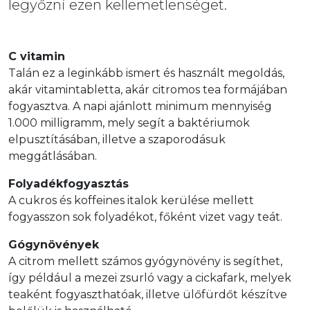
legyőzni ezen kellemetlenséget.
C vitamin
Talán ez a leginkább ismert és használt megoldás,
akár vitamintabletta, akár citromos tea formájában
fogyasztva. A napi ajánlott minimum mennyiség
1.000 milligramm, mely segít a baktériumok
elpusztításában, illetve a szaporodásuk
meggátlásában.
Folyadékfogyasztás
A cukros és koffeines italok kerülése mellett
fogyasszon sok folyadékot, főként vizet vagy teát.
Gógynövények
A citrom mellett számos gyógynövény is segíthet,
így például a mezei zsurló vagy a cickafark, melyek
teaként fogyaszthatóak, illetve ülőfürdőt készítve