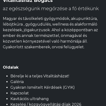
Vitalitásház Bogács
az egészségünk megőrzése a fő értékünk
Magyar és távolkeleti gyógymódok, akupunktúra,
léböjtkúra , gyógyüdülés, wellness és alakformáló
kezelések, jógakurzusok. Ahol a középpontban az
ember és annak természettel, önmagával és
közvetlen környezetével való harmóniája áll.
Gyakorlott szakemberek, orvosi felügyelet.
Oldalak
Bérelje ki a teljes Vitalitásházat!
Galéria
Gyakran Ismételt Kérdések (GYIK)
Kapcsolat
Kavitációs ultrahang
Kezelési / közgyógyellátási díjak 2026