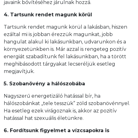
javaink bővítéséhez járulnak hozzá.
4. Tartsunk rendet magunk körül
Tartsunk rendet magunk körül a lakásban, hiszen
ezáltal mi is jobban érezzük magunkat, jobb
hangulat alakul ki lakásunkban, udvarunkon és a
környezetünkben is. Már azzal is rengeteg pozitív
energiát szabadítunk fel lakásunkban, ha a törött
meghibásodott tárgyakat lecseréljük esetleg
megjavítjuk.
5. Szobanövény a hálószobába
Nagyszerű energetizáló hatással bír, ha
hálószobánkat „tele tesszük” zöld szobanövénnyel.
Ha esetleg ezek virágoznak is, akkor az pozitív
hatással hat szexuális életünkre.
6. Fordítsunk figyelmet a vízcsapokra is