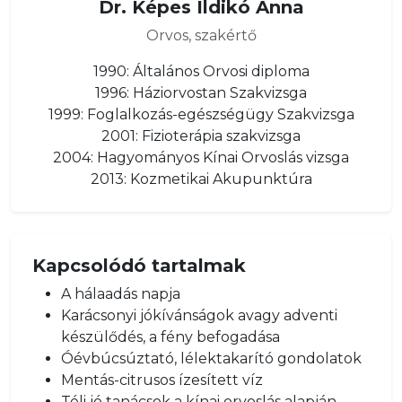
Dr. Képes Ildikó Anna
Orvos, szakértő
1990: Általános Orvosi diploma
1996: Háziorvostan Szakvizsga
1999: Foglalkozás-egészségügy Szakvizsga
2001: Fizioterápia szakvizsga
2004: Hagyományos Kínai Orvoslás vizsga
2013: Kozmetikai Akupunktúra
Kapcsolódó tartalmak
A hálaadás napja
Karácsonyi jókívánságok avagy adventi
készülődés, a fény befogadása
Óévbúcsúztató, lélektakarító gondolatok
Mentás-citrusos ízesített víz
Téli jó tanácsok a kínai orvoslás alapján