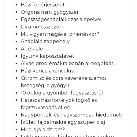
Házi fehérjeszelet
Orgona mint gyógyszer
Egészséges táplálkozás alapelvei
Gyümölcsszezon
Mit vigyen magával pihenéskor?
A tápláló zabpehely
A céklalé
Igyunk káposztalevet
Alvási problémákra banán a megoldás
Házi kence a ráncokra
Citrom, só és bors keveréke számos
betegségre gyógyír
10 dolog a gyömbér fogyasztásról
Hatásos házi fortélyok fogkő és
fogszuvasodás ellen
Nagypénteki és nagyszombati hiedelmek
Ízületi fájdalmakra egy szuper olaj
Mire is jó a citrom?
Fokhagyma különböző betegségekre