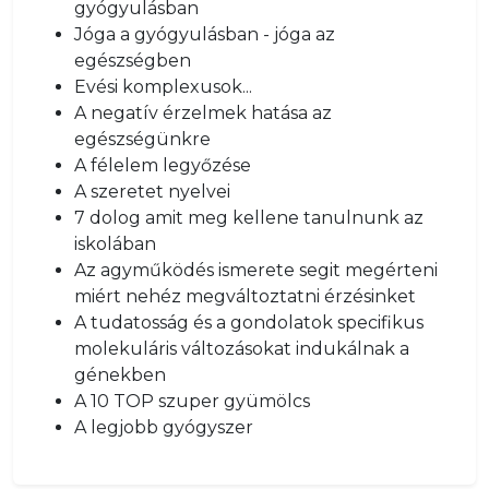
gyógyulásban
Jóga a gyógyulásban - jóga az
egészségben
Evési komplexusok...
A negatív érzelmek hatása az
egészségünkre
A félelem legyőzése
A szeretet nyelvei
7 dolog amit meg kellene tanulnunk az
iskolában
Az agyműködés ismerete segit megérteni
miért nehéz megváltoztatni érzésinket
A tudatosság és a gondolatok specifikus
molekuláris változásokat indukálnak a
génekben
A 10 TOP szuper gyümölcs
A legjobb gyógyszer