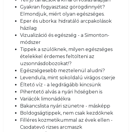
Gyakran fogyasztasz görögdinnyét?
Elmondjuk, miért olyan egészséges.
Eper és uborka: hidratáló arcpakolások
házilag
Vizualizáció és egészség - a Simonton-
módszer
Tippek a szülőknek, milyen egészséges
ételekkel érdemes feltölteni az
uzsonnásdobozokat!?
Egészségesebb meztelenül aludni?
Levendula, mint sokoldalú virágos cserje
Éltető víz - a legdrágább kincsünk
Pihentető alvás a nyári hőségben is
Variácók limonádékra
Bakancslista nyári szünetre - másképp
Boldogságtippek, nem csak kezdőknek
Filléres kozmetikummal az évek ellen -
Csodatevő rizses arcmaszk