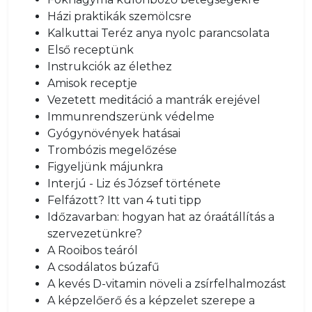
Házi praktikák szemölcsre
Kalkuttai Teréz anya nyolc parancsolata
Első receptünk
Instrukciók az élethez
Amisok receptje
Vezetett meditáció a mantrák erejével
Immunrendszerünk védelme
Gyógynövények hatásai
Trombózis megelőzése
Figyeljünk májunkra
Interjú - Liz és József története
Felfázott? Itt van 4 tuti tipp
Időzavarban: hogyan hat az óraátállítás a
szervezetünkre?
A Rooibos teáról
A csodálatos búzafű
A kevés D-vitamin növeli a zsírfelhalmozást
A képzelőerő és a képzelet szerepe a