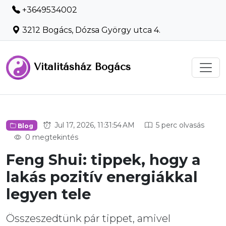
+3649534002
3212 Bogács, Dózsa György utca 4.
Vitalitásház Bogács
Jul 17, 2026, 11:31:54 AM
5 perc olvasás
Blog
0 megtekintés
Feng Shui: tippek, hogy a
lakás pozitív energiákkal
legyen tele
Összeszedtünk pár tippet, amivel