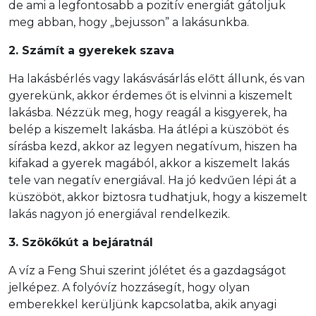
de ami a legfontosabb a pozitív energiát gátoljuk
meg abban, hogy „bejusson” a lakásunkba.
2. Számít a gyerekek szava
Ha lakásbérlés vagy lakásvásárlás előtt állunk, és van
gyerekünk, akkor érdemes őt is elvinni a kiszemelt
lakásba. Nézzük meg, hogy reagál a kisgyerek, ha
belép a kiszemelt lakásba. Ha átlépi a küszöböt és
sírásba kezd, akkor az legyen negatívum, hiszen ha
kifakad a gyerek magából, akkor a kiszemelt lakás
tele van negatív energiával. Ha jó kedvűen lépi át a
küszöböt, akkor biztosra tudhatjuk, hogy a kiszemelt
lakás nagyon jó energiával rendelkezik.
3. Szökőkút a bejáratnál
A víz a Feng Shui szerint jólétet és a gazdagságot
jelképez. A folyóvíz hozzásegít, hogy olyan
emberekkel kerüljünk kapcsolatba, akik anyagi