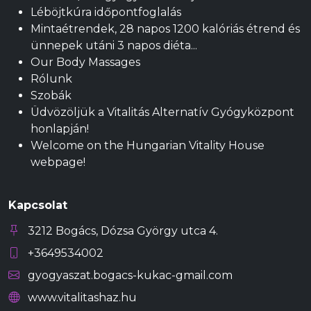
Léböjtkúra időpontfoglalás
Mintaétrendek, 28 napos 1200 kalóriás étrend és
ünnepek utáni 3 napos diéta...
Our Body Massages
Rólunk
Szobák
Üdvözöljük a Vitalitás Alternatív Gyógyközpont
honlapján!
Welcome on the Hungarian Vitality House
webpage!
Kapcsolat
3212 Bogács, Dózsa György utca 4.
+3649534002
gyogyaszat.bogacs-kukac-gmail.com
www.vitalitashaz.hu