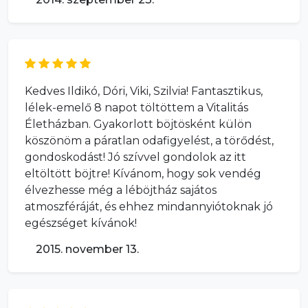
Kedves Ildikó, Dóri, Viki, Szilvia! Fantasztikus,
lélek-emelő 8 napot töltöttem a Vitalitás
Életházban. Gyakorlott böjtösként külön
köszönöm a páratlan odafigyelést, a törődést,
gondoskodást! Jó szívvel gondolok az itt
eltöltött böjtre! Kívánom, hogy sok vendég
élvezhesse még a léböjtház sajátos
atmoszféráját, és ehhez mindannyiótoknak jó
egészséget kívánok!
2015. november 13.