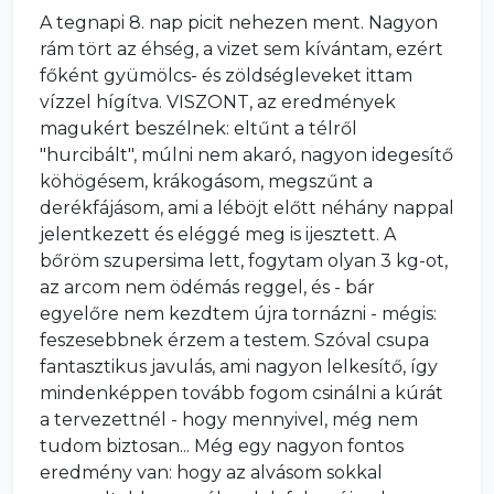
A tegnapi 8. nap picit nehezen ment. Nagyon
rám tört az éhség, a vizet sem kívántam, ezért
főként gyümölcs- és zöldségleveket ittam
vízzel hígítva. VISZONT, az eredmények
magukért beszélnek: eltűnt a télről
"hurcibált", múlni nem akaró, nagyon idegesítő
köhögésem, krákogásom, megszűnt a
derékfájásom, ami a léböjt előtt néhány nappal
jelentkezett és eléggé meg is ijesztett. A
bőröm szupersima lett, fogytam olyan 3 kg-ot,
az arcom nem ödémás reggel, és - bár
egyelőre nem kezdtem újra tornázni - mégis:
feszesebbnek érzem a testem. Szóval csupa
fantasztikus javulás, ami nagyon lelkesítő, így
mindenképpen tovább fogom csinálni a kúrát
a tervezettnél - hogy mennyivel, még nem
tudom biztosan... Még egy nagyon fontos
eredmény van: hogy az alvásom sokkal