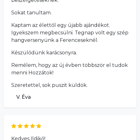
beszélgetéseknek.
Sokat tanultam.
Kaptam az élettől egy újabb ajándékot.
Igyekszem megbecsülni. Tegnap volt egy szép
hangversenyünk a Ferenceseknél.
Készülődünk karácsonyra.
Remélem, hogy az új évben többször el tudok
menni Hozzátok!
Szeretettel, sok puszit küldök.
V. Éva
Kedves Ildikó!