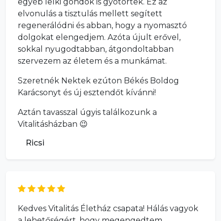
egyéb lelki gondok is gyötörtek. Ez az
elvonulás a tisztulás mellett segített
regenerálódni és abban, hogy a nyomasztó
dolgokat elengedjem. Azóta újult erővel,
sokkal nyugodtabban, átgondoltabban
szervezem az életem és a munkámat.
Szeretnék Nektek ezúton Békés Boldog
Karácsonyt és új esztendőt kívánni!
Aztán tavasszal úgyis találkozunk a
Vitalitásházban 😉
Ricsi
Kedves Vitalitás Életház csapata! Hálás vagyok
a lehetőségért, hogy megengedtem