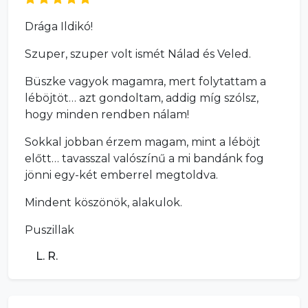
Drága Ildikó!
Szuper, szuper volt ismét Nálad és Veled.
Büszke vagyok magamra, mert folytattam a
léböjtöt… azt gondoltam, addig míg szólsz,
hogy minden rendben nálam!
Sokkal jobban érzem magam, mint a léböjt
előtt… tavasszal valószínű a mi bandánk fog
jönni egy-két emberrel megtoldva.
Mindent köszönök, alakulok.
Puszillak
L. R.