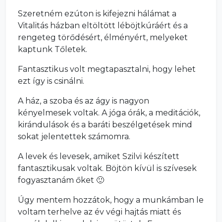
Szeretném ezúton is kifejezni hálámat a
Vitalitás házban eltöltött léböjtkúráért és a
rengeteg törődésért, élményért, melyeket
kaptunk Tőletek.
Fantasztikus volt megtapasztalni, hogy lehet
ezt így is csinálni.
A ház, a szoba és az ágy is nagyon
kényelmesek voltak. A jóga órák, a meditációk,
kirándulások és a baráti beszélgetések mind
sokat jelentettek számomra.
A levek és levesek, amiket Szilvi készített
fantasztikusak voltak. Böjtön kívül is szívesek
fogyasztanám őket 🙂
Úgy mentem hozzátok, hogy a munkámban le
voltam terhelve az év végi hajtás miatt és