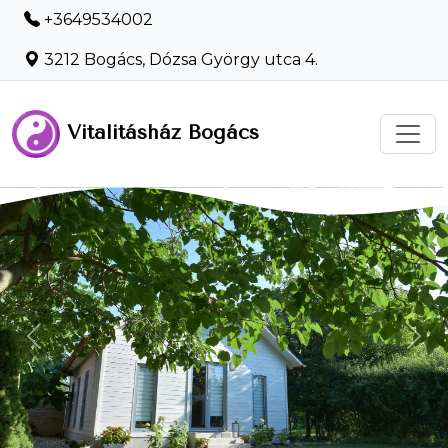
+3649534002
3212 Bogács, Dózsa György utca 4.
Vitalitásház Bogács
-
Previous
Nex