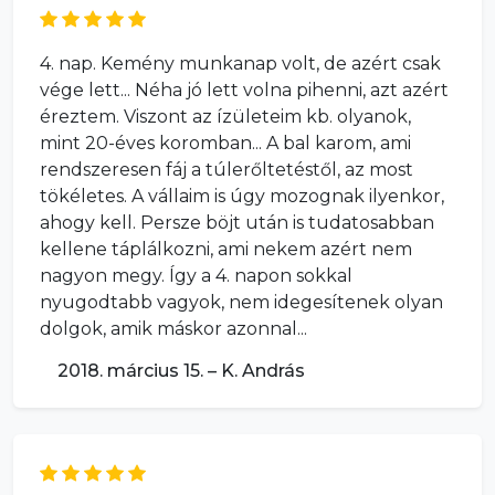
4. nap. Kemény munkanap volt, de azért csak
vége lett... Néha jó lett volna pihenni, azt azért
éreztem. Viszont az ízületeim kb. olyanok,
mint 20-éves koromban... A bal karom, ami
rendszeresen fáj a túlerőltetéstől, az most
tökéletes. A vállaim is úgy mozognak ilyenkor,
ahogy kell. Persze böjt után is tudatosabban
kellene táplálkozni, ami nekem azért nem
nagyon megy. Így a 4. napon sokkal
nyugodtabb vagyok, nem idegesítenek olyan
dolgok, amik máskor azonnal...
2018. március 15. – K. András