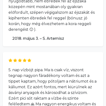
nyugodtabb, nem ébredek fel az éjszaka
közepén mint mostanában oly gyakran
előfordult, szépen végigalszom az éjszakát és
kipihenten ébredek fel reggel (bónusz: jó
korán, hogy még élvezhetem a kora reggeli
derengést 🙂 ).
2018. május 3. – S. Artemisz
5. nap vízböjt pipa. Ma is csak víz, viszont
tegnap nagyon fáradékony voltam és azt a
tippet kaptam, hogy pótoljam a nátriumot és a
káliumot. Ez azért fontos, mert kiürülnek az
ásványi anyagok és károsodhat a szívizom.
Ezért pici sót raktam a vízbe és szinte
feléledtem 🙏 Ma nagyon energikus voltam és