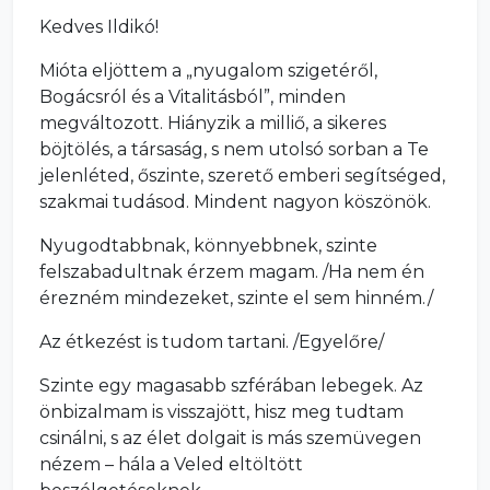
Kedves Ildikó!
Mióta eljöttem a „nyugalom szigetéről,
Bogácsról és a Vitalitásból”, minden
megváltozott. Hiányzik a milliő, a sikeres
böjtölés, a társaság, s nem utolsó sorban a Te
jelenléted, őszinte, szerető emberi segítséged,
szakmai tudásod. Mindent nagyon köszönök.
Nyugodtabbnak, könnyebbnek, szinte
felszabadultnak érzem magam. /Ha nem én
érezném mindezeket, szinte el sem hinném./
Az étkezést is tudom tartani. /Egyelőre/
Szinte egy magasabb szférában lebegek. Az
önbizalmam is visszajött, hisz meg tudtam
csinálni, s az élet dolgait is más szemüvegen
nézem – hála a Veled eltöltött