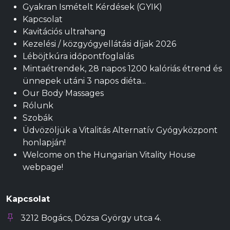
Gyakran Ismételt Kérdések (GYIK)
Kapcsolat
Kavitációs ultrahang
Kezelési / közgyógyellátási díjak 2026
Léböjtkúra időpontfoglalás
Mintaétrendek, 28 napos 1200 kalóriás étrend és
ünnepek utáni 3 napos diéta...
Our Body Massages
Rólunk
Szobák
Üdvözöljük a Vitalitás Alternatív Gyógyközpont
honlapján!
Welcome on the Hungarian Vitality House
webpage!
Kapcsolat
3212 Bogács, Dózsa György utca 4.