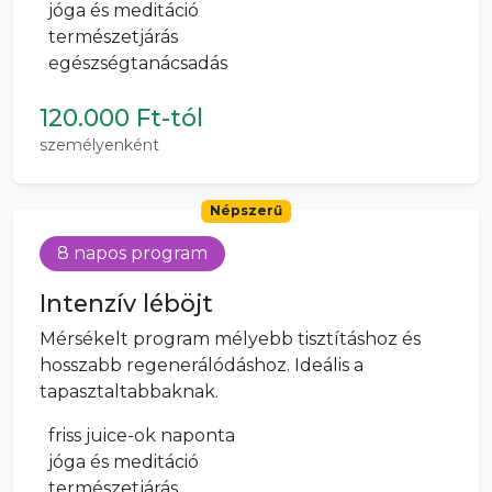
jóga és meditáció
természetjárás
egészségtanácsadás
120.000 Ft-tól
személyenként
Népszerű
8 napos program
Intenzív léböjt
Mérsékelt program mélyebb tisztításhoz és
hosszabb regenerálódáshoz. Ideális a
tapasztaltabbaknak.
friss juice-ok naponta
jóga és meditáció
természetjárás