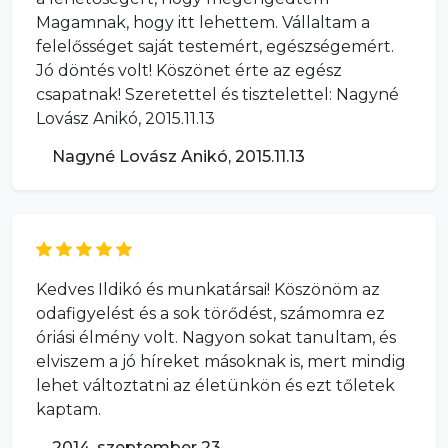
Magamnak, hogy itt lehettem. Vállaltam a
felelősséget saját testemért, egészségemért.
Jó döntés volt! Köszönet érte az egész
csapatnak! Szeretettel és tisztelettel: Nagyné
Lovász Anikó, 2015.11.13
Nagyné Lovász Anikó, 2015.11.13
Kedves Ildikó és munkatársai! Köszönöm az
odafigyelést és a sok törődést, számomra ez
óriási élmény volt. Nagyon sokat tanultam, és
elviszem a jó híreket másoknak is, mert mindig
lehet változtatni az életünkön és ezt tőletek
kaptam.
2014. szeptember 23.