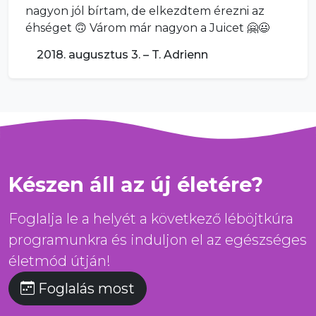
nagyon jól bírtam, de elkezdtem érezni az
éhséget 🙃 Várom már nagyon a Juicet 🤗😃
2018. augusztus 3. – T. Adrienn
Készen áll az új életére?
Foglalja le a helyét a következő léböjtkúra
programunkra és induljon el az egészséges
életmód útján!
Foglalás most