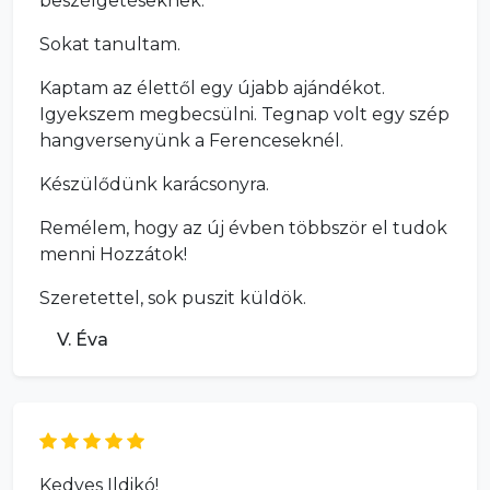
beszélgetéseknek.
Sokat tanultam.
Kaptam az élettől egy újabb ajándékot.
Igyekszem megbecsülni. Tegnap volt egy szép
hangversenyünk a Ferenceseknél.
Készülődünk karácsonyra.
Remélem, hogy az új évben többször el tudok
menni Hozzátok!
Szeretettel, sok puszit küldök.
V. Éva
Kedves Ildikó!