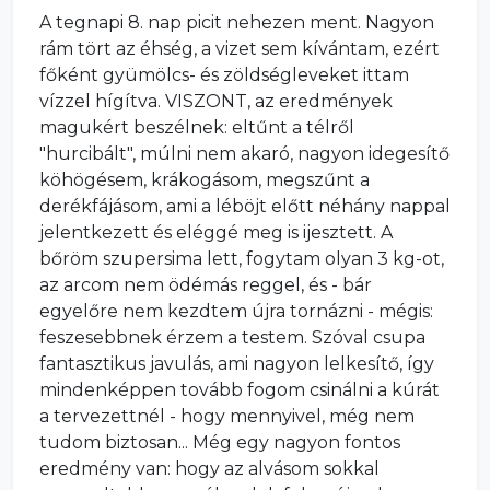
A tegnapi 8. nap picit nehezen ment. Nagyon
rám tört az éhség, a vizet sem kívántam, ezért
főként gyümölcs- és zöldségleveket ittam
vízzel hígítva. VISZONT, az eredmények
magukért beszélnek: eltűnt a télről
"hurcibált", múlni nem akaró, nagyon idegesítő
köhögésem, krákogásom, megszűnt a
derékfájásom, ami a léböjt előtt néhány nappal
jelentkezett és eléggé meg is ijesztett. A
bőröm szupersima lett, fogytam olyan 3 kg-ot,
az arcom nem ödémás reggel, és - bár
egyelőre nem kezdtem újra tornázni - mégis:
feszesebbnek érzem a testem. Szóval csupa
fantasztikus javulás, ami nagyon lelkesítő, így
mindenképpen tovább fogom csinálni a kúrát
a tervezettnél - hogy mennyivel, még nem
tudom biztosan... Még egy nagyon fontos
eredmény van: hogy az alvásom sokkal