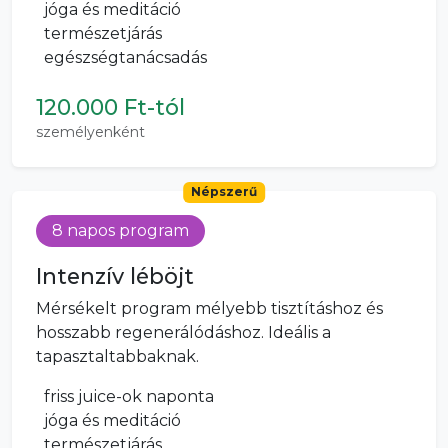
jóga és meditáció
természetjárás
egészségtanácsadás
120.000 Ft-tól
személyenként
Népszerű
8 napos program
Intenzív léböjt
Mérsékelt program mélyebb tisztításhoz és
hosszabb regenerálódáshoz. Ideális a
tapasztaltabbaknak.
friss juice-ok naponta
jóga és meditáció
természetjárás