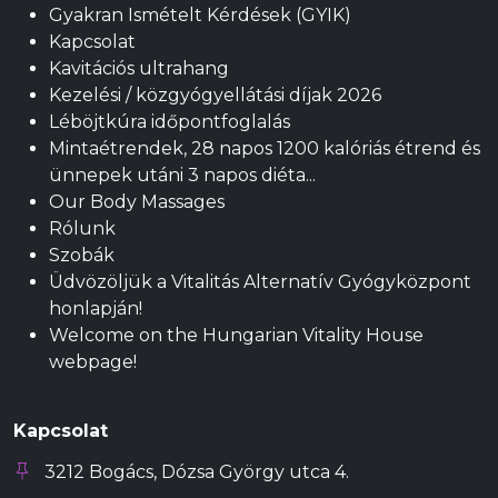
Gyakran Ismételt Kérdések (GYIK)
Kapcsolat
Kavitációs ultrahang
Kezelési / közgyógyellátási díjak 2026
Léböjtkúra időpontfoglalás
Mintaétrendek, 28 napos 1200 kalóriás étrend és
ünnepek utáni 3 napos diéta...
Our Body Massages
Rólunk
Szobák
Üdvözöljük a Vitalitás Alternatív Gyógyközpont
honlapján!
Welcome on the Hungarian Vitality House
webpage!
Kapcsolat
3212 Bogács, Dózsa György utca 4.