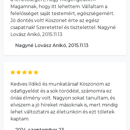
Magamnak, hogy itt lehettem. Vállaltam a
felelősséget saját testemért, egészségemért.
Jó döntés volt! Köszönet érte az egész
csapatnak! Szeretettel és tisztelettel: Nagyné
Lovász Anikó, 2015.11.13
Nagyné Lovász Anikó, 2015.11.13
Kedves Ildikó és munkatársai! Köszönöm az
odafigyelést és a sok törődést, számomra ez
óriási élmény volt. Nagyon sokat tanultam, és
elviszem a jó híreket másoknak is, mert mindig
lehet változtatni az életünkön és ezt tőletek
kaptam.
2014. szeptember 23.