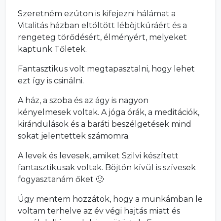
Szeretném ezúton is kifejezni hálámat a
Vitalitás házban eltöltött léböjtkúráért és a
rengeteg törődésért, élményért, melyeket
kaptunk Tőletek.
Fantasztikus volt megtapasztalni, hogy lehet
ezt így is csinálni.
A ház, a szoba és az ágy is nagyon
kényelmesek voltak. A jóga órák, a meditációk,
kirándulások és a baráti beszélgetések mind
sokat jelentettek számomra.
A levek és levesek, amiket Szilvi készített
fantasztikusak voltak. Böjtön kívül is szívesek
fogyasztanám őket 🙂
Úgy mentem hozzátok, hogy a munkámban le
voltam terhelve az év végi hajtás miatt és