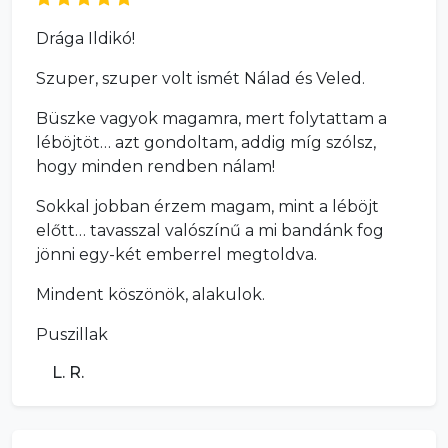
Drága Ildikó!
Szuper, szuper volt ismét Nálad és Veled.
Büszke vagyok magamra, mert folytattam a
léböjtöt… azt gondoltam, addig míg szólsz,
hogy minden rendben nálam!
Sokkal jobban érzem magam, mint a léböjt
előtt… tavasszal valószínű a mi bandánk fog
jönni egy-két emberrel megtoldva.
Mindent köszönök, alakulok.
Puszillak
L. R.