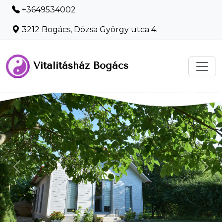
+3649534002
3212 Bogács, Dózsa György utca 4.
Vitalitásház Bogács
-
Previous
Nex