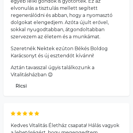
egyéb lelki gondok is gyötörtek. Ez az
elvonulás a tisztulás mellett segített
regenerálódni és abban, hogy a nyomasztó
dolgokat elengedjem. Azóta újult erővel,
sokkal nyugodtabban, átgondoltabban
szervezem az életem és a munkámat.
Szeretnék Nektek ezúton Békés Boldog
Karácsonyt és új esztendőt kívánni!
Aztán tavasszal úgyis találkozunk a
Vitalitásházban 😉
Ricsi
Kedves Vitalitás Életház csapata! Hálás vagyok
a lehetőségért, hogy megengedtem