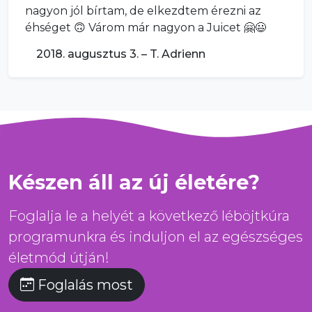
nagyon jól bírtam, de elkezdtem érezni az
éhséget 🙃 Várom már nagyon a Juicet 🤗😃
2018. augusztus 3. – T. Adrienn
Készen áll az új életére?
Foglalja le a helyét a következő léböjtkúra
programunkra és induljon el az egészséges
életmód útján!
Foglalás most