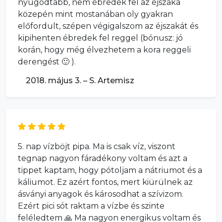
nyugodtabb, nem ébredek fel az éjszaka
közepén mint mostanában oly gyakran
előfordult, szépen végigalszom az éjszakát és
kipihenten ébredek fel reggel (bónusz: jó
korán, hogy még élvezhetem a kora reggeli
derengést 🙂 ).
2018. május 3. – S. Artemisz
5. nap vízböjt pipa. Ma is csak víz, viszont
tegnap nagyon fáradékony voltam és azt a
tippet kaptam, hogy pótoljam a nátriumot és a
káliumot. Ez azért fontos, mert kiürülnek az
ásványi anyagok és károsodhat a szívizom.
Ezért pici sót raktam a vízbe és szinte
feléledtem 🙏 Ma nagyon energikus voltam és