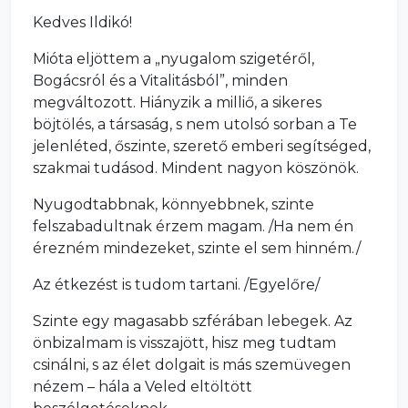
Kedves Ildikó!
Mióta eljöttem a „nyugalom szigetéről,
Bogácsról és a Vitalitásból”, minden
megváltozott. Hiányzik a milliő, a sikeres
böjtölés, a társaság, s nem utolsó sorban a Te
jelenléted, őszinte, szerető emberi segítséged,
szakmai tudásod. Mindent nagyon köszönök.
Nyugodtabbnak, könnyebbnek, szinte
felszabadultnak érzem magam. /Ha nem én
érezném mindezeket, szinte el sem hinném./
Az étkezést is tudom tartani. /Egyelőre/
Szinte egy magasabb szférában lebegek. Az
önbizalmam is visszajött, hisz meg tudtam
csinálni, s az élet dolgait is más szemüvegen
nézem – hála a Veled eltöltött