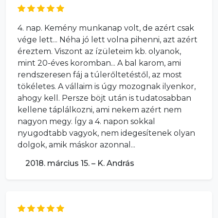
4. nap. Kemény munkanap volt, de azért csak
vége lett... Néha jó lett volna pihenni, azt azért
éreztem. Viszont az ízületeim kb. olyanok,
mint 20-éves koromban... A bal karom, ami
rendszeresen fáj a túlerőltetéstől, az most
tökéletes. A vállaim is úgy mozognak ilyenkor,
ahogy kell. Persze böjt után is tudatosabban
kellene táplálkozni, ami nekem azért nem
nagyon megy. Így a 4. napon sokkal
nyugodtabb vagyok, nem idegesítenek olyan
dolgok, amik máskor azonnal...
2018. március 15. – K. András