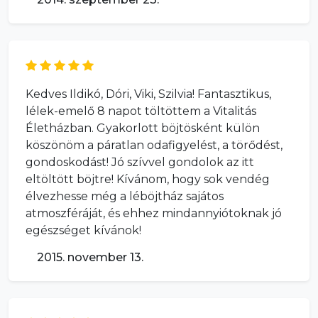
Kedves Ildikó, Dóri, Viki, Szilvia! Fantasztikus,
lélek-emelő 8 napot töltöttem a Vitalitás
Életházban. Gyakorlott böjtösként külön
köszönöm a páratlan odafigyelést, a törődést,
gondoskodást! Jó szívvel gondolok az itt
eltöltött böjtre! Kívánom, hogy sok vendég
élvezhesse még a léböjtház sajátos
atmoszféráját, és ehhez mindannyiótoknak jó
egészséget kívánok!
2015. november 13.