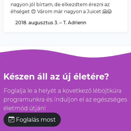
nagyon jól bírtam, de elkezdtem érezni az
éhséget 🙃 Várom már nagyon a Juicet 🤗😃
2018. augusztus 3. – T. Adrienn
Készen áll az új életére?
Foglalja le a helyét a következő léböjtkúra
programunkra és induljon el az egészséges
életmód útján!
Foglalás most