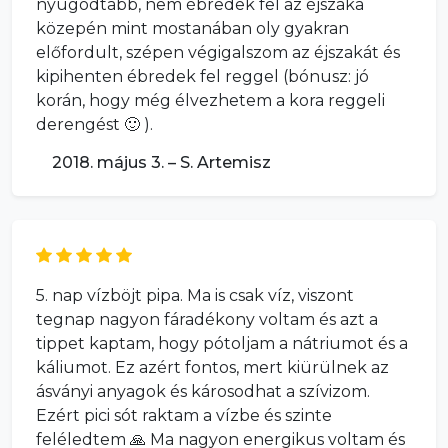
nyugodtabb, nem ébredek fel az éjszaka
közepén mint mostanában oly gyakran
előfordult, szépen végigalszom az éjszakát és
kipihenten ébredek fel reggel (bónusz: jó
korán, hogy még élvezhetem a kora reggeli
derengést 🙂 ).
2018. május 3. – S. Artemisz
5. nap vízböjt pipa. Ma is csak víz, viszont
tegnap nagyon fáradékony voltam és azt a
tippet kaptam, hogy pótoljam a nátriumot és a
káliumot. Ez azért fontos, mert kiürülnek az
ásványi anyagok és károsodhat a szívizom.
Ezért pici sót raktam a vízbe és szinte
feléledtem 🙏 Ma nagyon energikus voltam és