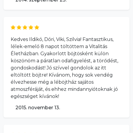
Kedves Ildikó, Dóri, Viki, Szilvia! Fantasztikus,
lélek-emelő 8 napot töltöttem a Vitalitás
Életházban. Gyakorlott böjtösként külön
köszönöm a páratlan odafigyelést, a törődést,
gondoskodást! Jó szívvel gondolok az itt
eltöltött böjtre! Kívánom, hogy sok vendég
élvezhesse még a léböjtház sajátos
atmoszféráját, és ehhez mindannyiótoknak jó
egészséget kívánok!
2015. november 13.