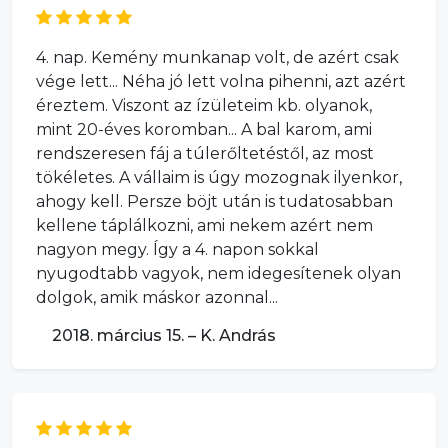
4. nap. Kemény munkanap volt, de azért csak
vége lett... Néha jó lett volna pihenni, azt azért
éreztem. Viszont az ízületeim kb. olyanok,
mint 20-éves koromban... A bal karom, ami
rendszeresen fáj a túlerőltetéstől, az most
tökéletes. A vállaim is úgy mozognak ilyenkor,
ahogy kell. Persze böjt után is tudatosabban
kellene táplálkozni, ami nekem azért nem
nagyon megy. Így a 4. napon sokkal
nyugodtabb vagyok, nem idegesítenek olyan
dolgok, amik máskor azonnal...
2018. március 15. – K. András