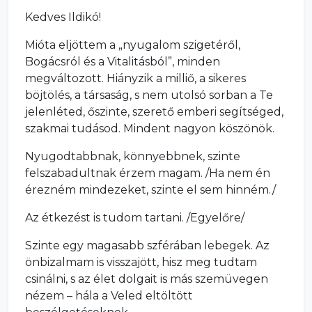
Kedves Ildikó!
Mióta eljöttem a „nyugalom szigetéről,
Bogácsról és a Vitalitásból”, minden
megváltozott. Hiányzik a milliő, a sikeres
böjtölés, a társaság, s nem utolsó sorban a Te
jelenléted, őszinte, szerető emberi segítséged,
szakmai tudásod. Mindent nagyon köszönök.
Nyugodtabbnak, könnyebbnek, szinte
felszabadultnak érzem magam. /Ha nem én
érezném mindezeket, szinte el sem hinném./
Az étkezést is tudom tartani. /Egyelőre/
Szinte egy magasabb szférában lebegek. Az
önbizalmam is visszajött, hisz meg tudtam
csinálni, s az élet dolgait is más szemüvegen
nézem – hála a Veled eltöltött