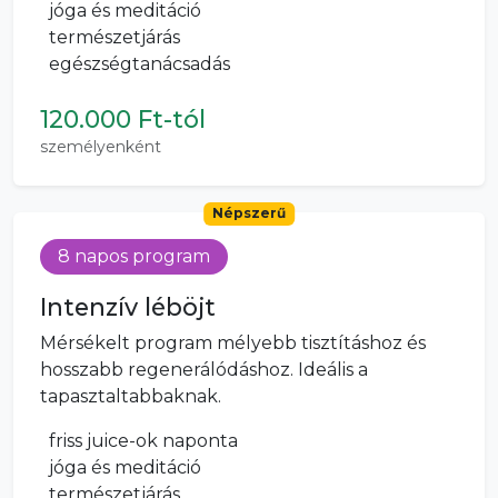
jóga és meditáció
természetjárás
egészségtanácsadás
120.000 Ft-tól
személyenként
Népszerű
8 napos program
Intenzív léböjt
Mérsékelt program mélyebb tisztításhoz és
hosszabb regenerálódáshoz. Ideális a
tapasztaltabbaknak.
friss juice-ok naponta
jóga és meditáció
természetjárás