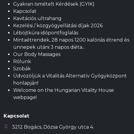
Gyakran Ismételt Kérdések (GYIK)
Kapcsolat
Kavitációs ultrahang
Kezelési / közgyógyellátási díjak 2026
Léböjtkúra időpontfoglalás
Mintaétrendek, 28 napos 1200 kalóriás étrend és
ünnepek utáni 3 napos diéta...
Our Body Massages
Rólunk
Szobák
Üdvözöljük a Vitalitás Alternatív Gyógyközpont
honlapján!
Welcome on the Hungarian Vitality House
webpage!
Kapcsolat
3212 Bogács, Dózsa György utca 4.