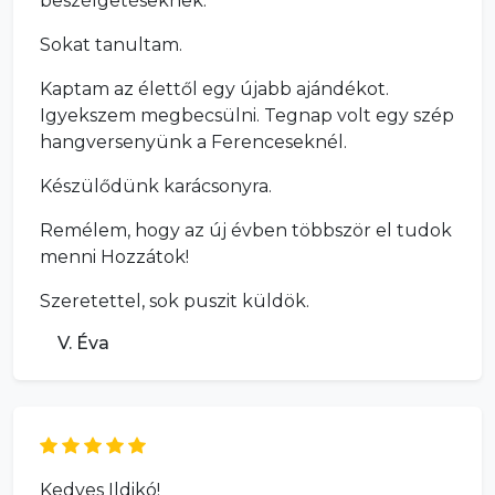
beszélgetéseknek.
Sokat tanultam.
Kaptam az élettől egy újabb ajándékot.
Igyekszem megbecsülni. Tegnap volt egy szép
hangversenyünk a Ferenceseknél.
Készülődünk karácsonyra.
Remélem, hogy az új évben többször el tudok
menni Hozzátok!
Szeretettel, sok puszit küldök.
V. Éva
Kedves Ildikó!