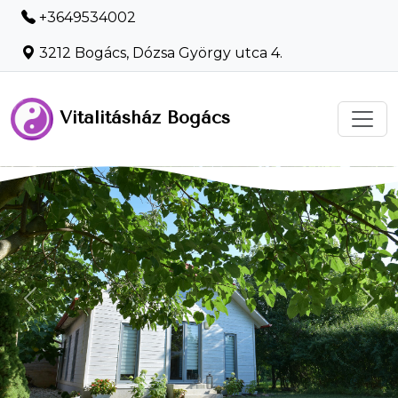
+3649534002
3212 Bogács, Dózsa György utca 4.
Vitalitásház Bogács
-
Previous
Nex