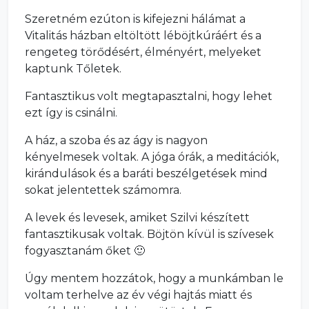
Szeretném ezúton is kifejezni hálámat a
Vitalitás házban eltöltött léböjtkúráért és a
rengeteg törődésért, élményért, melyeket
kaptunk Tőletek.
Fantasztikus volt megtapasztalni, hogy lehet
ezt így is csinálni.
A ház, a szoba és az ágy is nagyon
kényelmesek voltak. A jóga órák, a meditációk,
kirándulások és a baráti beszélgetések mind
sokat jelentettek számomra.
A levek és levesek, amiket Szilvi készített
fantasztikusak voltak. Böjtön kívül is szívesek
fogyasztanám őket 🙂
Úgy mentem hozzátok, hogy a munkámban le
voltam terhelve az év végi hajtás miatt és