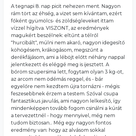
A tegnapi 8. nap picit nehezen ment. Nagyon
rám tört az éhség, a vizet sem kívántam, ezért
főként gyümölcs- és zöldségleveket ittam
vízzel hígítva. VISZONT, az eredmények
magukért beszélnek: eltűnt a télről
"hurcibált", múlni nem akaró, nagyon idegesítő
köhögésem, krákogásom, megszűnt a
derékfájásom, ami a léböjt előtt néhány nappal
jelentkezett és eléggé meg is ijesztett. A
bőröm szupersima lett, fogytam olyan 3 kg-ot,
az arcom nem ödémás reggel, és - bár
egyelőre nem kezdtem újra tornázni - mégis:
feszesebbnek érzem a testem. Szóval csupa
fantasztikus javulás, ami nagyon lelkesítő, így
mindenképpen tovább fogom csinálni a kúrát
a tervezettnél - hogy mennyivel, még nem
tudom biztosan... Még egy nagyon fontos
eredmény van: hogy az alvásom sokkal