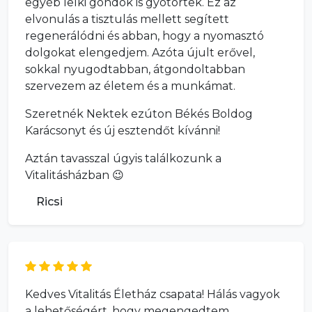
egyéb lelki gondok is gyötörtek. Ez az
elvonulás a tisztulás mellett segített
regenerálódni és abban, hogy a nyomasztó
dolgokat elengedjem. Azóta újult erővel,
sokkal nyugodtabban, átgondoltabban
szervezem az életem és a munkámat.
Szeretnék Nektek ezúton Békés Boldog
Karácsonyt és új esztendőt kívánni!
Aztán tavasszal úgyis találkozunk a
Vitalitásházban 😉
Ricsi
Kedves Vitalitás Életház csapata! Hálás vagyok
a lehetőségért, hogy megengedtem