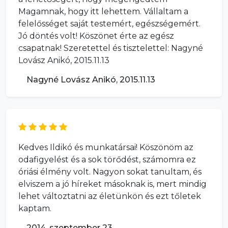
Magamnak, hogy itt lehettem. Vállaltam a
felelősséget saját testemért, egészségemért.
Jó döntés volt! Köszönet érte az egész
csapatnak! Szeretettel és tisztelettel: Nagyné
Lovász Anikó, 2015.11.13
Nagyné Lovász Anikó, 2015.11.13
Kedves Ildikó és munkatársai! Köszönöm az
odafigyelést és a sok törődést, számomra ez
óriási élmény volt. Nagyon sokat tanultam, és
elviszem a jó híreket másoknak is, mert mindig
lehet változtatni az életünkön és ezt tőletek
kaptam.
2014. szeptember 23.