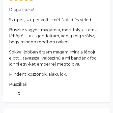
Drága Ildikó!
Szuper, szuper volt ismét Nálad és Veled.
Büszke vagyok magamra, mert folytattam a
léböjtöt… azt gondoltam, addig míg szólsz,
hogy minden rendben nálam!
Sokkal jobban érzem magam, mint a léböjt
előtt… tavasszal valószínű a mi bandánk fog
jönni egy-két emberrel megtoldva.
Mindent köszönök, alakulok.
Puszillak
L. R.